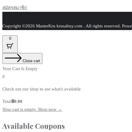
สมัครสมาชิก
Copyright ©2026 MasterKru krusabuy.com . All rights reserved.
Powe
0
Close cart
Your Cart Is Empty
0
Check out our shop to see what's available
Cart
Total
฿
0.00
Total:
Your cart is empty. Shop now →
Available Coupons