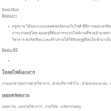
Read More
ติดต่อเรา
ครูสบาย ได้ออกแบบแพลตฟอร์มบนเว็บไซต์ ที่มีการเผยแพร่ข้อม
ภาระงานครูโดย คุณครูที่ต้องการระบบไฟล์งานที่ช่วยอํานวยคว
วิชาการ คอร์สเรียน และสร้างรายได้ให้กับครูผู้ที่สนใจเข้ามาเ
ติดต่อ ที่นี่
โหลดไฟล์เอกสาร
งานเอกสารธุรการฝ่ายวิชาการ , ฝ่ายบริหารทั่วไป , ฝ่ายงบประมาณ , 
เผยแพร่ผลงาน
บทความ , ผลงานวิชาการ , งานวิจัย , นวัตกรรมครู