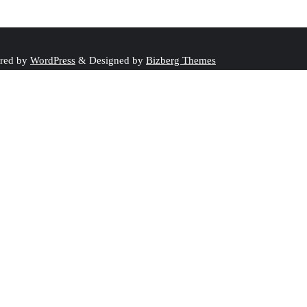
red by
WordPress
&
Designed by
Bizberg Themes