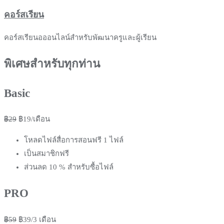
คอร์สเรียน
คอร์สเรียนอออนไลน์สำหรับพัฒนาครูและผู้เรียน
พิเศษสำหรับทุกท่าน
Basic
฿
29
฿
19
/เดือน
โหลดไฟล์สื่อการสอนฟรี 1 ไฟล์
เป็นสมาชิกฟรี
ส่วนลด 10 % สำหรับซื้อไฟล์
PRO
฿
59
฿
39
/3 เดือน